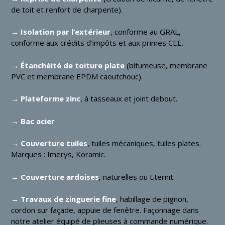
de toit et renfort de charpente).
→ Isolation par l’extérieur
, conforme au GRAL,
conforme aux crédits d’impôts et aux primes CEE.
→ Étanchéité de toiture plate
(bitumeuse, membrane
PVC et membrane EPDM caoutchouc).
→ Plateforme zinc
, à tasseaux et joint debout.
→ Bac acier
→ Couverture tuiles
, tuiles mécaniques, tuiles plates.
Marques :
Imerys
,
Koramic
.
→ Couverture ardoises
, naturelles ou
Eternit
.
→ Travaux de zinguerie fine
, habillage de pignon,
cordon sur façade, appuie de fenêtre. Façonnage dans
notre atelier équipé de plieuses à commande numérique.